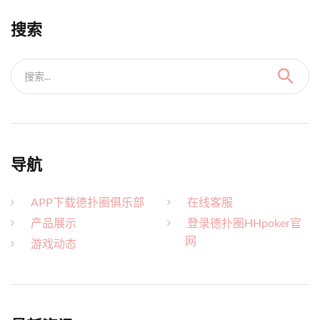
搜索
搜索...
导航
APP下载德扑圈俱乐部
在线客服
产品展示
登录德扑圈HHpoker官
网
游戏动态